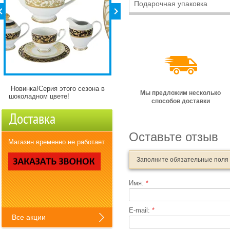
Подарочная упаковка
Новинка!Серия этого сезона в
Детские кружки Зверята с
Мы предложим несколько
шоколадном цвете!
разнымикартинкми)
способов доставки
Доставка
Оставьте отзыв
Магазин временно не работает
Заполните обязательные поля
Имя:
*
E-mail:
*
Все акции