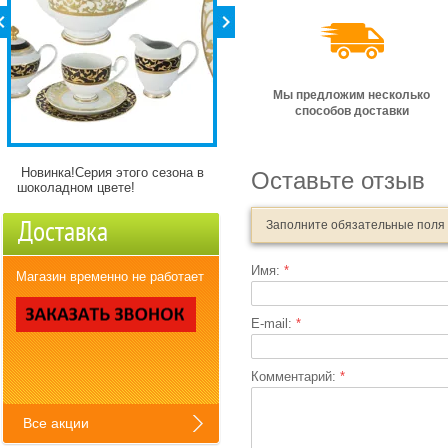
Мы предложим несколько
способов доставки
Новинка!Серия этого сезона в
Детские кружки Зверята с
Оставьте отзыв
шоколадном цвете!
разнымикартинкми)
Доставка
Заполните обязательные поля
Имя:
*
Магазин временно не работает
E-mail:
*
Комментарий:
*
Все акции