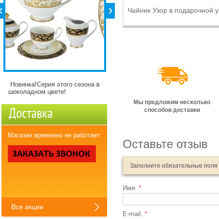
Чайник Узор в подарочной у
Новинка!Серия этого сезона в
Детские кружки Зверята с
шоколадном цвете!
разнымикартинкми)
Мы предложим несколько
Доставка
способов доставки
Магазин временно не работает
Оставьте отзыв
Заполните обязательные поля
Имя:
*
Все акции
E-mail:
*