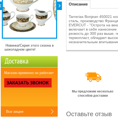
Описание
Tarrerias Bonjean 450021 н
сталь, производство Франци
EVERCUT - "Острота на века
включает в себя нанесение 
резкость до 300 раз выше, 
термопласт, обладает высо
незначительным впитывание
Новинка!Серия этого сезона в
Детские кружки Зверята с
шоколадном цвете!
разнымикартинкми)
Доставка
Магазин временно не работает
Мы предложим несколько
способов доставки
Все акции
Оставьте отзыв