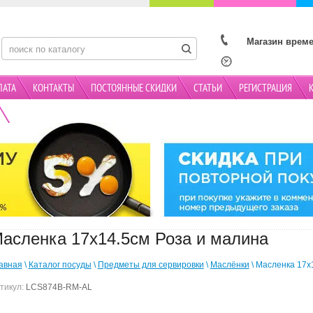
Магазин време
ЛАТА
КОНТАКТЫ
ПОСТОЯННЫЕ СКИДКИ
СТАТЬИ
РЕГИСТРАЦИЯ
АКЦИИ
асленка 17х14.5см Роза и малина
авная
\
Каталог посуды
\
Предметы для сервировки
\
Маслёнки
\ Масленка 17х
тикул:
LCS874B-RM-AL