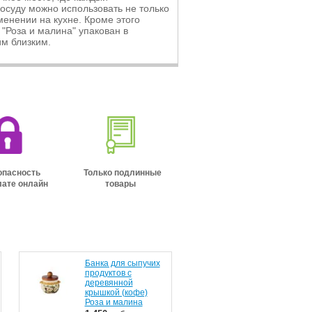
посуду можно использовать не только
енении на кухне. Кроме этого
"Роза и малина" упакован в
им близким.
з для Вашего дома!
Набор для чай в подарочной
Новинка!Сер
 вкус
упаковке нужен тебе? Жми!
шоколадном
пасность
Только подлинные
лате онлайн
товары
Банка для сыпучих
продуктов с
деревянной
крышкой (кофе)
Роза и малина