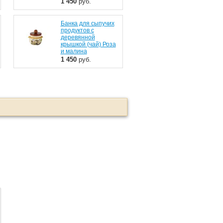
1 450
руб.
Банка для сыпучих
продуктов с
деревянной
крышкой (чай) Роза
и малина
1 450
руб.