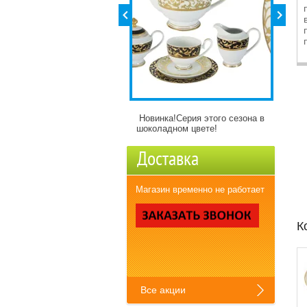
ор для чай в подарочной
Новинка!Серия этого сезона в
Детски
ковке нужен тебе? Жми!
шоколадном цвете!
разны
Доставка
Магазин временно не работает
К
Все акции