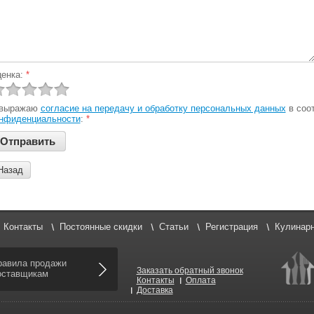
енка:
*
 выражаю
согласие на передачу и обработку персональных данных
в соо
нфиденциальности
:
*
Назад
Контакты
Постоянные скидки
Статьи
Регистрация
Кулинарн
равила продажи
Заказать обратный звонок
оставщикам
Контакты
Оплата
Доставка