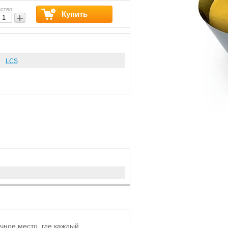
ство:
Купить
+
LCS
чное место, где каждый