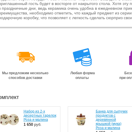
приглашенный гость будет в восторге от накрытого стола. Хотя эту 
в праздничные дни, ведь керамика очень удобна в ежедневном прим
преимущества, необходимо отметить, что каждый предмет из серии 
подарочную коробку, что позволяет с легкость сделать сюрприз сво
е кружки Зверята с
Полная сервировка стола,
Серия Ва
микартинкми)
давно искали?
На любой
Мы предложим несколько
Любая форма
Безо
способов доставки
оплаты
при оп
омплект
Набор из 2-х
Банка для сыпучих
десертных тарелок
продуктов с
Роза и малина
деревянной
крышкой (мука)
1 650
руб.
Роза и малина