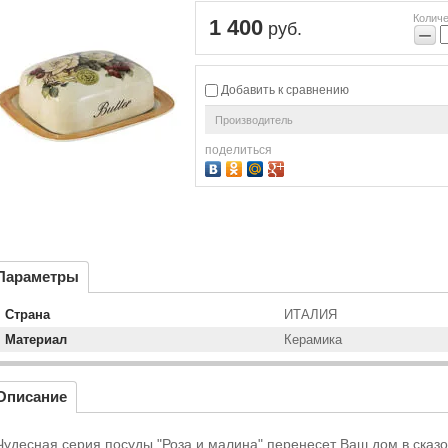
Количе
1 400
руб.
−
Добавить к сравнению
Производитель
поделиться
Параметры
Страна
ИТАЛИЯ
Материал
Керамика
Описание
Чудесная серия посуды "Роза и малина" перенесет Ваш дом в сказо