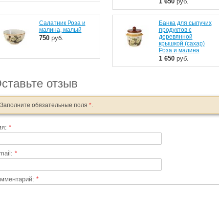
1 650
руб.
Салатник Роза и
Банка для сыпучих
малина, малый
продуктов с
деревянной
750
руб.
крышкой (сахар)
Роза и малина
1 650
руб.
ставьте отзыв
Заполните обязательные поля
*
.
мя:
*
mail:
*
мментарий:
*