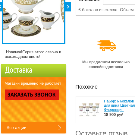
6 бокалов из стекла. Объем
Новинка!Серия этого сезона в
Детские кружки Зверята с
шоколадном цвете!
разнымикартинкми)
Мы предложим несколько
способов доставки
Доставка
Магазин временно не работает
Похожие
Набор: 6 бокалов
для вина Цветна
Флоренция
18 900
руб.
Все акции
Оставьте отзыв