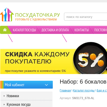
КАТАЛОГ ПОСУДЫ
ДОСТАВКА И ОПЛАТА
КОНТАКТЫ
ПОСТОЯН
ПОЛИТИКА КОНФИДЕНЦИАЛЬНОСТИ
АКЦИИ
Набор: 6 бокало
Мой кабинет
Главная
\
Каталог посуды
\
Бар и 
Новинки
Артикул:
SM3173_678-AL
Кухонная посуда