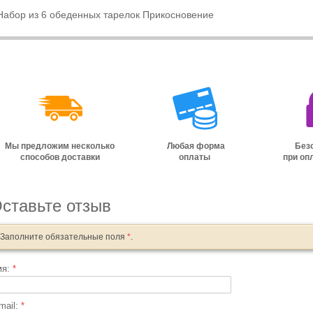
Набор из 6 обеденных тарелок Прикосновение
ие кружки Зверята с
Полная сервировка стола,
Серия В
ымикартинкми)
давно искали?
На любо
Мы предложим несколько
Любая форма
Безо
способов доставки
оплаты
при оп
ставьте отзыв
Заполните обязательные поля
*
.
мя:
*
mail:
*