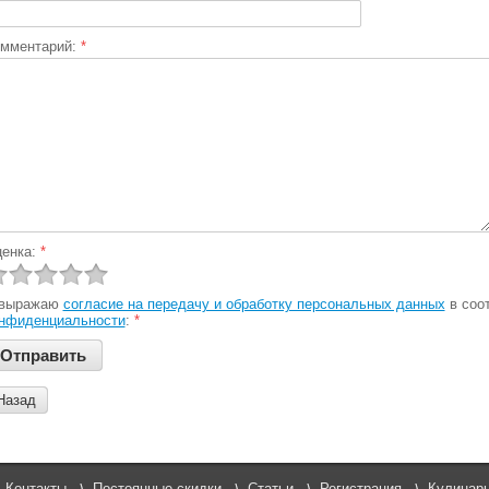
мментарий:
*
енка:
*
 выражаю
согласие на передачу и обработку персональных данных
в соо
нфиденциальности
:
*
Назад
Контакты
Постоянные скидки
Статьи
Регистрация
Кулинарн