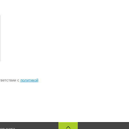
тветствии с
политикой
ая книга