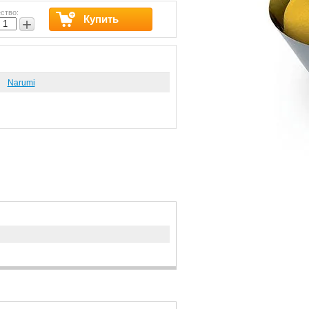
ство:
Купить
+
Narumi