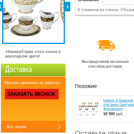
6 стаканов из стекла. Объем
Новинка!Серия этого сезона в
Детские кружки Зверята с
шоколадном цвете!
разнымикартинкми)
Мы предложим несколько
способов доставки
Доставка
Магазин временно не работает
Похожие
Набор: 6 бокалов
для вина Цветна
Флоренция
18 900
руб.
Все акции
Оставьте отзыв