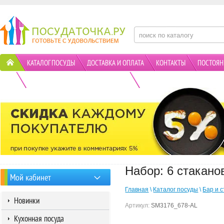
КАТАЛОГ ПОСУДЫ
ДОСТАВКА И ОПЛАТА
КОНТАКТЫ
ПОСТОЯН
ПОЛИТИКА КОНФИДЕНЦИАЛЬНОСТИ
АКЦИИ
Набор: 6 стакан
Мой кабинет
Главная
\
Каталог посуды
\
Бар и 
Новинки
Артикул:
SM3176_678-AL
Кухонная посуда