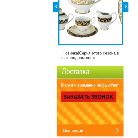
бор для чай в подарочной
Новинка!Серия этого сезона в
Детск
аковке нужен тебе? Жми!
шоколадном цвете!
разн
Доставка
Магазин временно не работает
Все акции