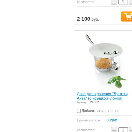
−
Количество:
2 100
руб.
Доза для хранения "Бугатти
Аква" (с крышкой+ложка)
Артикул:
29602
Добавить к сравнению
Bugatti
Производитель
−
Количество: