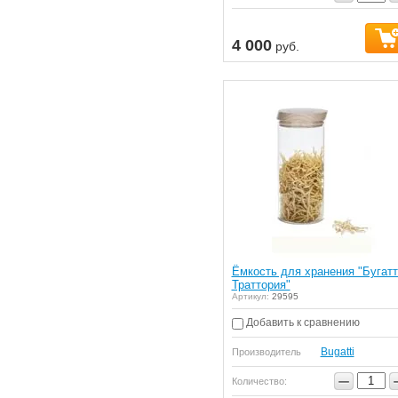
4 000
руб.
Ёмкость для хранения "Бугатт
Траттория"
Артикул:
29595
Добавить к сравнению
Bugatti
Производитель
−
Количество: