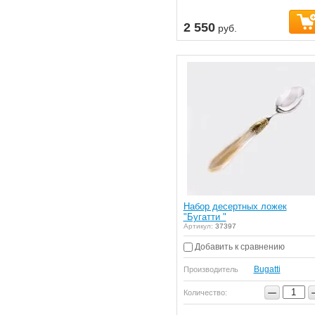
2 550
руб.
Набор десертных ложек
"Бугатти "
Артикул:
37397
Добавить к сравнению
Bugatti
Производитель
−
Количество: