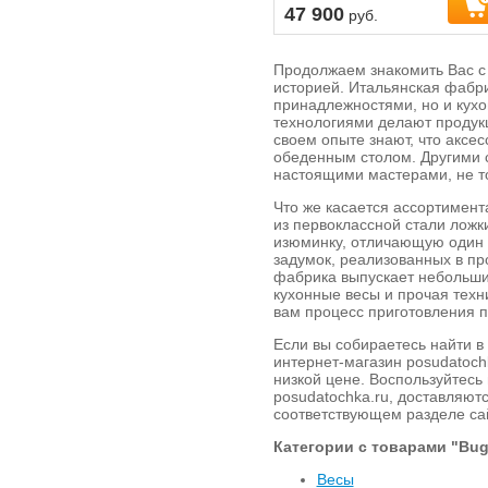
47 900
руб.
Продолжаем знакомить Вас с 
историей. Итальянская фабри
принадлежностями, но и кух
технологиями делают продукц
своем опыте знают, что аксес
обеденным столом. Другими с
настоящими мастерами, не то
Что же касается ассортимента
из первоклассной стали ложки
изюминку, отличающую один к
задумок, реализованных в про
фабрика выпускает небольшие
кухонные весы и прочая техни
вам процесс приготовления 
Если вы собираетесь найти в
интернет-магазин posudatoch
низкой цене. Воспользуйтесь
posudatochka.ru, доставляют
соответствующем разделе са
Категории с товарами "Buga
Весы