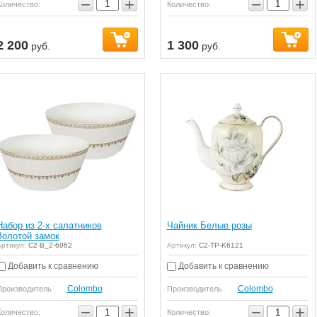
−
+
−
+
Количество:
Количество:
2 200
1 300
руб.
руб.
Набор из 2-х салатников
Чайник Белые розы
Золотой замок
ртикул:
C2-B_2-6962
Артикул:
C2-TP-K6121
Добавить к сравнению
Добавить к сравнению
Colombo
Colombo
Производитель
Производитель
−
+
−
+
Количество:
Количество: