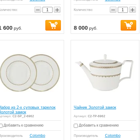
−
+
−
+
Количество:
Количество:
1 600
8 000
руб.
руб.
я сервировка стола,
Серия Ваз для Вашего дома!
Набор д
 искали?
На любой вкус
упаковк
Набор из 2-х суповых тарелок
Чайник Золотой замок
Золотой замок
ртикул:
C2-SP_2-6962
Артикул:
C2-TP-6962
Добавить к сравнению
Добавить к сравнению
Colombo
Colombo
Производитель
Производитель