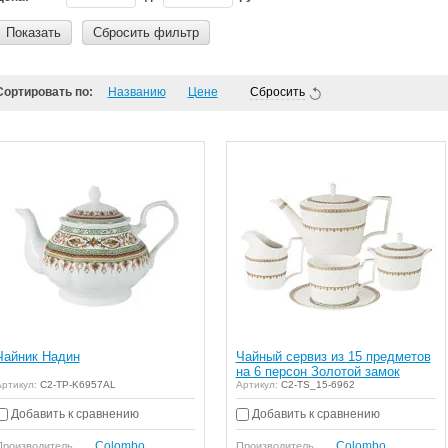
Показать
Сбросить фильтр
Сортировать по:
Названию
Цене
Сбросить
Чайник Надин
Чайный сервиз из 15 предметов
на 6 персон Золотой замок
ртикул:
C2-TP-K6957AL
Артикул:
C2-TS_15-6962
Добавить к сравнению
Добавить к сравнению
Colombo
Colombo
Производитель
Производитель