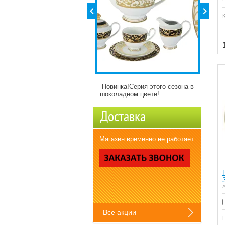
Купить
винка!Серия этого сезона в
Детские кружки Зверята с
Полна
коладном цвете!
разнымикартинкми)
давно
Доставка
Магазин временно не работает
А
Все акции