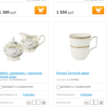
1 300
1 550
руб.
руб.
Набор: сахарница + молочник
Кружка Золотой замок
Белые розы
ртикул:
C2-SCR-K6121
Артикул:
C2-M-6962
Добавить к сравнению
Добавить к сравнению
Colombo
Colombo
Производитель
Производитель
−
+
−
+
Количество:
Количество: