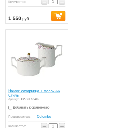
−
+
Количество:
1 550
руб.
Набор: сахарница + молочник
Стиль
Артикул:
C2-SCR-6402
Добавить к сравнению
Colombo
Производитель
−
+
Количество: