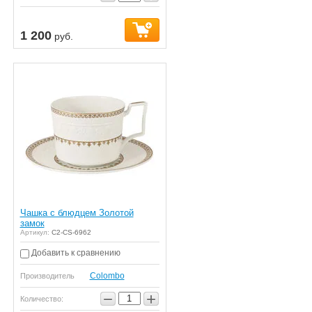
1 200
руб.
Чашка с блюдцем Золотой
замок
Артикул:
C2-CS-6962
Добавить к сравнению
Colombo
Производитель
−
+
Количество: