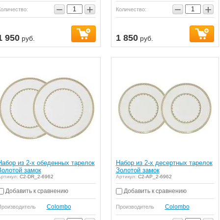
−
+
−
+
Количество:
Количество:
1 950
1 850
руб.
руб.
Набор из 2-х обеденных тарелок
Набор из 2-х десертных тарелок
Золотой замок
Золотой замок
ртикул:
C2-DR_2-6962
Артикул:
C2-AP_2-6962
Добавить к сравнению
Добавить к сравнению
Colombo
Colombo
Производитель
Производитель