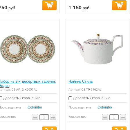
750
1 150
руб.
руб.
Набор из 2-х десертных тарелок
Чайник Стиль
Надин
ртикул:
C2-AP_2-K6957AL
Артикул:
C2-TP-6402AL
Добавить к сравнению
Добавить к сравнению
Colombo
Colombo
Производитель
Производитель
−
+
−
+
Количество:
Количество: