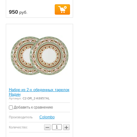
950
руб.
Набор из 2-х обеденных тарелок
Надин
Артикул:
C2-DR_2-K6957AL
Добавить к сравнению
Colombo
Производитель
−
+
Количество: