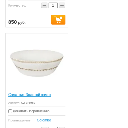
−
+
Количество:
850
руб.
Салатник Золотой замок
Артикул:
C2-B-6962
Добавить к сравнению
Colombo
Производитель