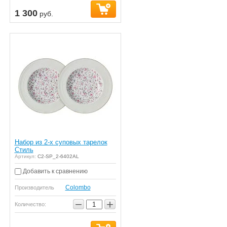
1 300
руб.
Набор из 2-х суповых тарелок
Стиль
Артикул:
C2-SP_2-6402AL
Добавить к сравнению
Colombo
Производитель
−
+
Количество: