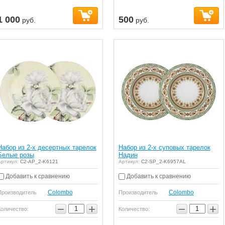
1 000
500
руб.
руб.
Набор из 2-х десертных тарелок
Набор из 2-х суповых тарелок
Белые розы
Надин
ртикул:
C2-AP_2-K6121
Артикул:
C2-SP_2-K6957AL
Добавить к сравнению
Добавить к сравнению
Colombo
Colombo
Производитель
Производитель
−
+
−
+
Количество:
Количество: