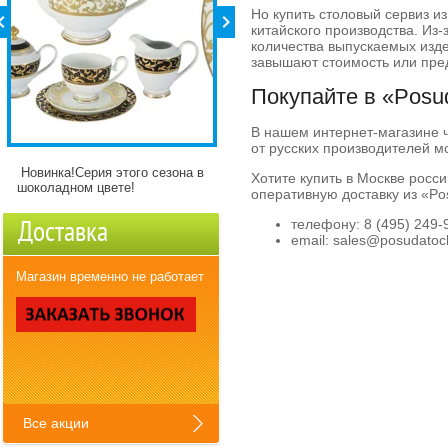
Но купить столовый сервиз и
китайского производства. Из
количества выпускаемых изд
завышают стоимость или пре
Покупайте в «Posu
В нашем интернет-магазине 
от русских производителей м
Новинка!Серия этого сезона в
Детские кружки Зверята с
Хотите купить в Москве росс
шоколадном цвете!
разнымикартинкми)
оперативную доставку из «Po
телефону: 8 (495) 249-
Доставка
email: sales@posudatoc
Магазин временно не работает
Все акции