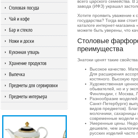
всего царского семейства. В
завода (ИФЗ) украшал застол
Столовая посуда
Хотите проявить уважение к 
Чай и кофе
государства? Тогда вам стои
каталоге интернет-магазина 
Бар и стекло
можете быть уверены, что ка
Столовые фарфоро
Ножи и доски
преимущества
Кухонная утварь
Знатоки ценят такие свойства
Хранение продуктов
Высокое качество. Мат
Выпечка
Для расширения ассорт
костяного. Высокую пр
Художественная ценнос
Предметы для сервировки
обывателей, но и у экс
Финляндии, г. Москва, 
Предметы интерьера
Разнообразие моделей. 
Санкт-Петербурге) выпу
видов предметов). Бла
молочники, сахарницы 
современные модели на 
Умеренные цены. Недор
дешевле, чем аналогич
русских изделий часто