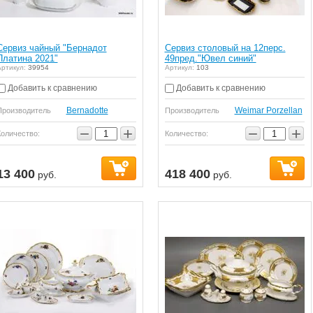
Сервиз чайный "Бернадот
Сервиз столовый на 12перс.
Платина 2021"
49пред."Ювел синий"
ртикул:
39954
Артикул:
103
Добавить к сравнению
Добавить к сравнению
Bernadotte
Weimar Porzellan
Производитель
Производитель
я сервировка стола,
Серия Ваз для Вашего дома!
Набор д
−
+
−
+
 искали?
На любой вкус
упаковк
Количество:
Количество:
13 400
418 400
руб.
руб.