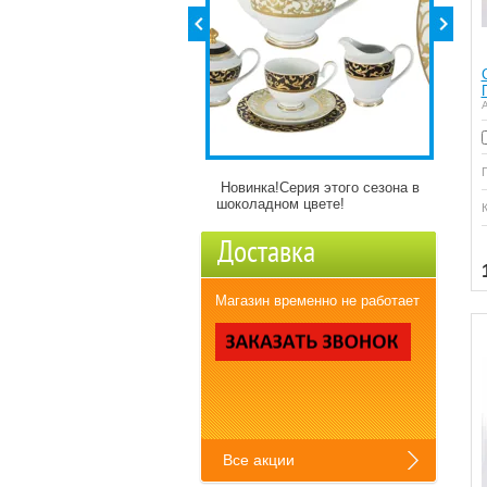
А
винка!Серия этого сезона в
Детские кружки Зверята с
Полна
коладном цвете!
разнымикартинкми)
давно
Доставка
Купить
Магазин временно не работает
Все акции