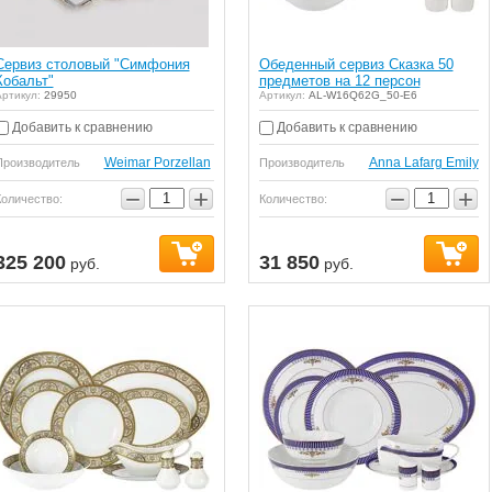
Сервиз столовый "Симфония
Обеденный сервиз Сказка 50
Кобальт"
предметов на 12 персон
ртикул:
29950
Артикул:
AL-W16Q62G_50-E6
Добавить к сравнению
Добавить к сравнению
Weimar Porzellan
Anna Lafarg Emily
Производитель
Производитель
−
+
−
+
Количество:
Количество:
325 200
31 850
руб.
руб.