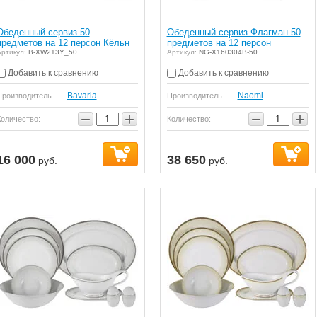
Обеденный сервиз 50
Обеденный сервиз Флагман 50
предметов на 12 персон Кёльн
предметов на 12 персон
ртикул:
B-XW213Y_50
Артикул:
NG-X160304B-50
Добавить к сравнению
Добавить к сравнению
Bavaria
Naomi
Производитель
Производитель
−
+
−
+
Количество:
Количество:
16 000
38 650
руб.
руб.