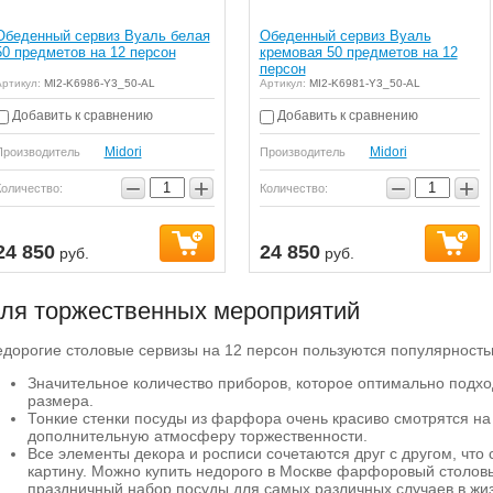
Обеденный сервиз Вуаль белая
Обеденный сервиз Вуаль
50 предметов на 12 персон
кремовая 50 предметов на 12
персон
ртикул:
MI2-K6986-Y3_50-AL
Артикул:
MI2-K6981-Y3_50-AL
Добавить к сравнению
Добавить к сравнению
Midori
Midori
Производитель
Производитель
−
+
−
+
Количество:
Количество:
24 850
24 850
руб.
руб.
ля торжественных мероприятий
дорогие столовые сервизы на 12 персон пользуются популярност
Значительное количество приборов, которое оптимально подхо
размера.
Тонкие стенки посуды из фарфора очень красиво смотрятся на 
дополнительную атмосферу торжественности.
Все элементы декора и росписи сочетаются друг с другом, что
картину. Можно купить недорого в Москве фарфоровый столовы
праздничный набор посуды для самых различных случаев в жиз