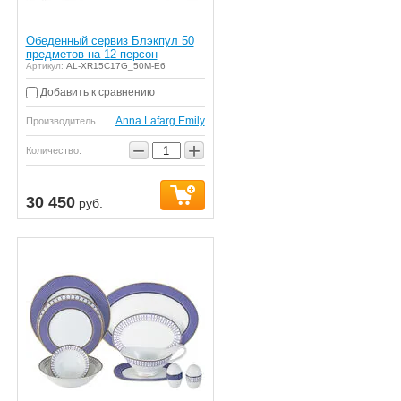
Обеденный сервиз Блэкпул 50
предметов на 12 персон
Артикул:
AL-XR15C17G_50M-E6
Добавить к сравнению
Anna Lafarg Emily
Производитель
−
+
Количество:
30 450
руб.