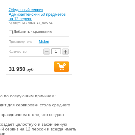
Обеденный сервиз
Адмиралтейский 50 предметов
на 12 персон
Артикул:
MI2-9831-Y3_50A-AL
Добавить к сравнению
Midori
Производитель
−
+
Количество:
31 950
руб.
ью по следующим причинам:
дит для сервировки стола среднего
праздничном столе, что создаст
 создает целостную и законченную
й сервиз на 12 персон и всегда иметь
ни.