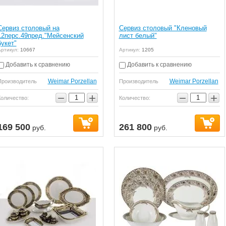
Сервиз столовый на
Сервиз столовый "Кленовый
12перс.49пред."Мейсенский
лист белый"
букет"
ртикул:
10667
Артикул:
1205
Добавить к сравнению
Добавить к сравнению
Weimar Porzellan
Weimar Porzellan
Производитель
Производитель
−
+
−
+
Количество:
Количество:
169 500
261 800
руб.
руб.