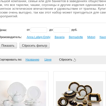
льшой компании, семьи или для банкетов в заведениях общественн
м, что все тарелки, чашки, соусницы и другие изделия одинаковые 
иятное эстетическое впечатление и удовольствие от трапезы. Купи
скве очень выгодно, так как этот набор может пригодиться для са
роприятий.
от
до
руб.
Цена:
Производитель:
Anna Lafarg Emily
Bavaria
Bernadotte
Midori
Nao
Показать
Сбросить фильтр
Сортировать по:
Названию
Цене
Сбросить