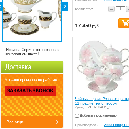
−
Количество:
17 450
руб.
Детские кружки Зверята с
Полная сервировка стола,
разнымикартинкми)
давно искали?
Доставка
Магазин временно не работает
Чайный сервиз Розовые цветы
21 предмет на 6 персон
Артикул:
AL-HV004011_21-E5
Добавить к сравнению
Все акции
Anna Lafarg Em
Производитель