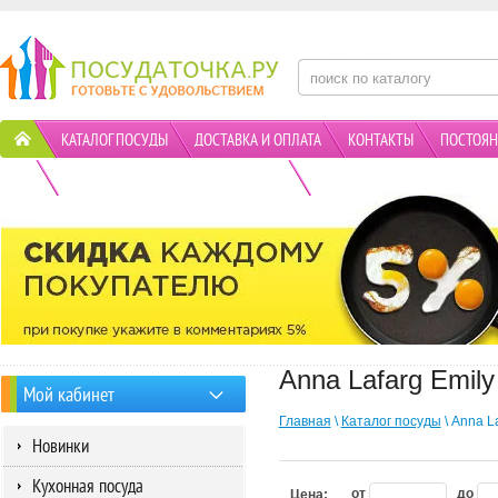
КАТАЛОГ ПОСУДЫ
ДОСТАВКА И ОПЛАТА
КОНТАКТЫ
ПОСТОЯН
ПОЛИТИКА КОНФИДЕНЦИАЛЬНОСТИ
АКЦИИ
Anna Lafarg Emily
Мой кабинет
Главная
\
Каталог посуды
\ Anna L
Новинки
Кухонная посуда
от
до
Цена: