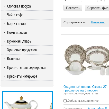
Столовая посуда
Показать
Сбросить фил
Чай и кофе
Сортировать по:
Названию
Бар и стекло
Ножи и доски
Кухонная утварь
Хранение продуктов
Выпечка
Предметы для сервировки
Предметы интерьера
Обеденный сервиз Сказка 27
предметов на 6 персон
Артикул:
AL-W16Q62G_27-E6
Добавить к сравнению
Anna Lafarg Em
Производитель