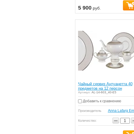
5 900
руб.
Чайный сервиз Антуанетта 40
предметов на 12 персон
Артикул:
AL-14-603_40-E5
Добавить к сравнению
Anna Lafarg Em
Производитель
−
Количество: