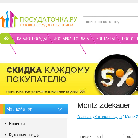
КАТАЛОГ ПОСУДЫ
ДОСТАВКА И ОПЛАТА
КОНТАКТЫ
ПОСТОЯН
ПОЛИТИКА КОНФИДЕНЦИАЛЬНОСТИ
АКЦИИ
Moritz Zdekauer
Мой кабинет
Главная
\
Каталог посуды
\ Moritz 
Новинки
Кухонная посуда
от
до
Цена: